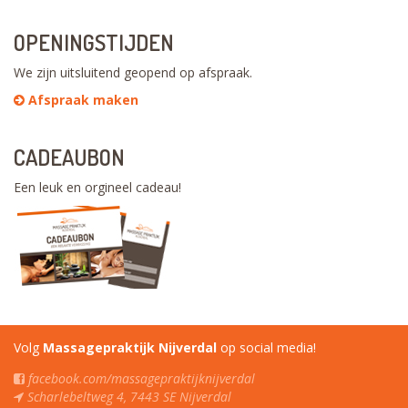
OPENINGSTIJDEN
We zijn uitsluitend geopend op afspraak.
Afspraak maken
CADEAUBON
Een leuk en orgineel cadeau!
Volg
Massagepraktijk Nijverdal
op social media!
facebook.com/massagepraktijknijverdal
Scharlebeltweg 4, 7443 SE Nijverdal