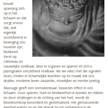
bouwt
spanning zich
op in het
lichaam en dat
zorgt ervoor
dat, wat
eigenlijk
voortdurend in
beweging zou
moeten zijn,
blokkeert.
Eerst op
celniveau en
nauwelijks voelbaar, later in organen en spieren en d.m.v.
pijnsignalen ontzettend voelbaar. Als we niets met die signalen
doen, treden er lichamelijke klachten op en maakt dat ons
drukke, moderne leven zwaarder, moeilijker en minder prettig.
Massage geeft een onmiskenbaar, bewezen effect in ons
lichaam. Door spieren, huid en bindweefsel te kneden en rekken
en door strijkingen in de richting van het hart, wordt de
bloedsomloop bevorderd en gestimuleerd. Het gemasseerde
weefsel warmt op en dat draagt bij tot verbetering in de