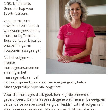
NGS, Nederlands
Genootschap voor
Sportmasseurs.
Van juni 2013 tot
november 2013 ben ik
werkzaam geweest als
masseur bij Thermen
Bussloo, waar ik o.a. de
ontspannings- en
hotstonemassages gaf.
Na het volgen van
diverse
massagecursussen en
ervaring in het
massage-vak, een vak
dat mij inspireert, fascineert en energie geeft, heb ik
Massagepraktijk Nijverdal opgericht.
Voor alle massages die ik geef, ben ik gediplomeerd of
gecertificeerd. De interesse in datgene wat mensen beweegt en
de behoefte aan persoonlijke groei, leidden tot het volgen van
steeds nieuwe cursussen. Massagepraktijk Nijverdal is een