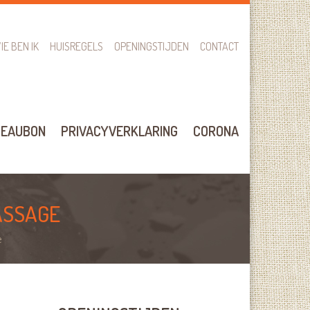
IE BEN IK
HUISREGELS
OPENINGSTIJDEN
CONTACT
DEAUBON
PRIVACYVERKLARING
CORONA
ASSAGE
e