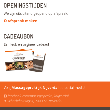
OPENINGSTIJDEN
We zijn uitsluitend geopend op afspraak.
Afspraak maken
CADEAUBON
Een leuk en orgineel cadeau!
Volg
Massagepraktijk Nijverdal
op social media!
facebook.com/massagepraktijknijverdal
Scharlebeltweg 4, 7443 SE Nijverdal