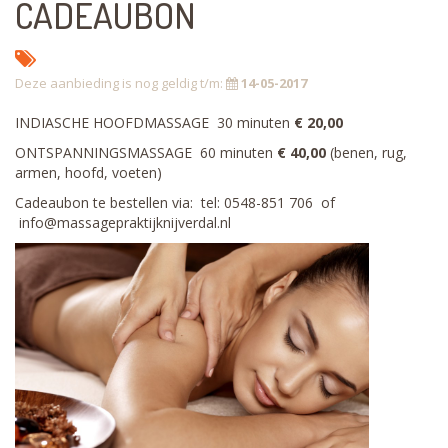
CADEAUBON
Deze aanbieding is nog geldig t/m:
14-05-2017
INDIASCHE HOOFDMASSAGE 30 minuten
€ 20,00
ONTSPANNINGSMASSAGE 60 minuten
€ 40,00
(benen, rug,
armen, hoofd, voeten)
Cadeaubon te bestellen via: tel: 0548-851 706 of
info@massagepraktijknijverdal.nl