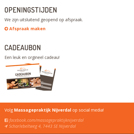
OPENINGSTIJDEN
We zijn uitsluitend geopend op afspraak.
Afspraak maken
CADEAUBON
Een leuk en orgineel cadeau!
Volg
Massagepraktijk Nijverdal
op social media!
facebook.com/massagepraktijknijverdal
Scharlebeltweg 4, 7443 SE Nijverdal